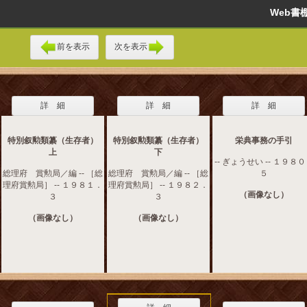
Web
前を表示
次を表示
詳 細
詳 細
詳 細
特別叙勲類纂（生存者）
特別叙勲類纂（生存者）
栄典事務の手引
上
下
-- ぎょうせい -- １９８
総理府 賞勲局／編 -- ［総
総理府 賞勲局／編 -- ［総
５
理府賞勲局］ -- １９８１．
理府賞勲局］ -- １９８２．
（画像なし）
３
３
（画像なし）
（画像なし）