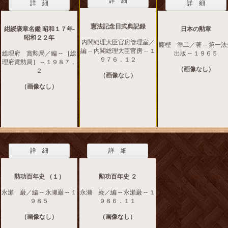
詳 細
詳 細
詳 細
憲法記念日式典記録
紺綬褒章名鑑 昭和１７年‐
日本の勲章
昭和２２年
内閣総理大臣官房管理室／
藤樫 準二／著 -- 第一
編 -- 内閣総理大臣官房 -- １
総理府 賞勲局／編 -- ［総
出版 -- １９６５
９７６．１２
理府賞勲局］ -- １９８７．
（画像なし）
２
（画像なし）
（画像なし）
詳 細
詳 細
勲功百年史 （１）
勲功百年史 ２
永瀬 巌／編 -- 永瀬巌 -- １
永瀬 巌／編 -- 永瀬巌 -- １
９８５
９８６．１１
（画像なし）
（画像なし）