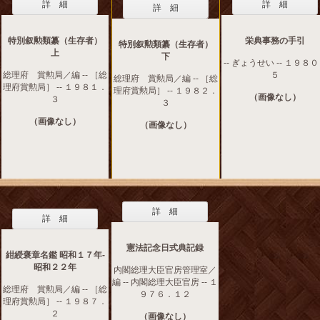
詳 細
詳 細
詳 細
特別叙勲類纂（生存者）
栄典事務の手引
特別叙勲類纂（生存者）
上
下
-- ぎょうせい -- １９８
総理府 賞勲局／編 -- ［総
５
総理府 賞勲局／編 -- ［総
理府賞勲局］ -- １９８１．
理府賞勲局］ -- １９８２．
（画像なし）
３
３
（画像なし）
（画像なし）
詳 細
詳 細
憲法記念日式典記録
紺綬褒章名鑑 昭和１７年‐
昭和２２年
内閣総理大臣官房管理室／
編 -- 内閣総理大臣官房 -- １
総理府 賞勲局／編 -- ［総
９７６．１２
理府賞勲局］ -- １９８７．
２
（画像なし）