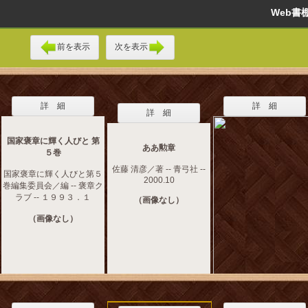
Web
前を表示
次を表示
詳 細
詳 細
詳 細
国家褒章に輝く人びと 第
ああ勲章
５巻
佐藤 清彦／著 -- 青弓社 --
国家褒章に輝く人びと第５
2000.10
巻編集委員会／編 -- 褒章ク
ラブ -- １９９３．１
（画像なし）
（画像なし）