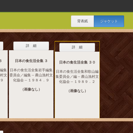
背表紙
ジャケット
詳 細
詳 細
３
日本の食生活全集 ３
日本の食生活全集 ３０
編集
日本の食生活全集岩手編集
日本の食生活全集和歌山編
漁村文
委員会／編集 -- 農山漁村文
集委員会／編 -- 農山漁村文
．９
化協会 -- １９８４．９
化協会 -- １９８９．２
（画像なし）
（画像なし）