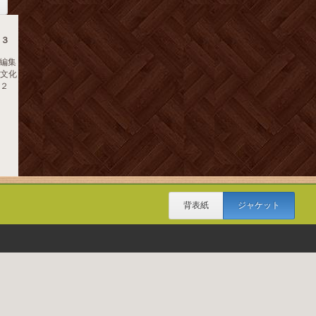
３３
編集
村文化
１２
背表紙
ジャケット