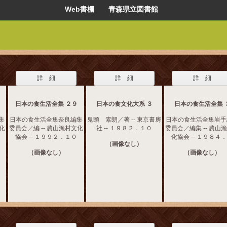
Web書棚 青森県立図書館
詳 細
詳 細
詳 細
日本の食生活全集 ２９
日本の食文化大系 ３
日本の食生活全集 
集
日本の食生活全集奈良編集
鬼頭 素朗／著 -- 東京書房
日本の食生活全集岩手
文化
委員会／編 -- 農山漁村文化
社 -- １９８２．１０
委員会／編集 -- 農山
協会 -- １９９２．１０
化協会 -- １９８４
（画像なし）
（画像なし）
（画像なし）