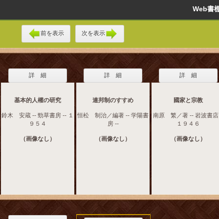
Web
前を表示
次を表示
詳 細
詳 細
詳 細
基本的人權の研究
連邦制のすすめ
國家と宗教
鈴木 安蔵 -- 勁草書房 -- １
恒松 制治／編著 -- 学陽書
南原 繁／著 -- 岩波書店 
９５４
房 --
１９４６
（画像なし）
（画像なし）
（画像なし）