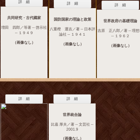
詳 細
詳 細
詳 細
共同研究・古代國家
国防国家の理論と政策
世界政府の基礎理論
増田 四郎／等著 -- 啓示社
八重樫 運吉／著 -- 日本評
吉原 正八郎／著 -- 理
-- １９４９
論社 -- １９４１
-- １９６２
（画像なし）
（画像なし）
（画像なし）
詳 細
詳 細
世界統合論
比嘉 厚夫／著 -- 文芸社 --
2001.9
（画像なし）