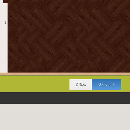
-- １
背表紙
ジャケット