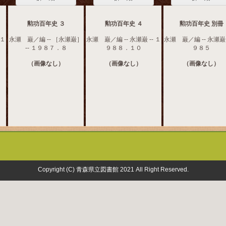
勲功百年史 ３
勲功百年史 ４
勲功百年史 別冊
 １
永瀬 巌／編 -- ［永瀬巌］
永瀬 巌／編 -- 永瀬巌 -- １
永瀬 巌／編 -- 永瀬巌 
-- １９８７．８
９８８．１０
９８５
（画像なし）
（画像なし）
（画像なし）
Copyright (C) 青森県立図書館 2021 All Right Reserved.