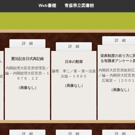
Web書棚 青森県立図書館
詳 細
詳 細
詳 細
栄典制度の在り方に
憲法記念日式典記録
る有識者アンケート
‐
日本の勲章
内閣総理大臣官房管理室／
内閣府大臣官房政府広
藤樫 準二／著 -- 第一法規
編 -- 内閣総理大臣官房 -- １
／編 -- 内閣府大臣官
［総
出版 -- １９６５
９７６．１２
広報室 -- ［２００
７．
（画像なし）
（画像なし）
（画像なし）
詳 細
詳 細
詳 細