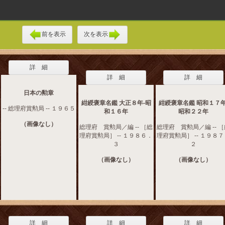
前を表示
次を表示
詳 細
詳 細
詳 細
日本の勲章
紺綬褒章名鑑 大正８年‐昭
紺綬褒章名鑑 昭和１７年
-- 総理府賞勲局 -- １９６５
和１６年
昭和２２年
（画像なし）
総理府 賞勲局／編 -- ［総
総理府 賞勲局／編 -- 
理府賞勲局］ -- １９８６．
理府賞勲局］ -- １９８
３
２
（画像なし）
（画像なし）
詳 細
詳 細
詳 細