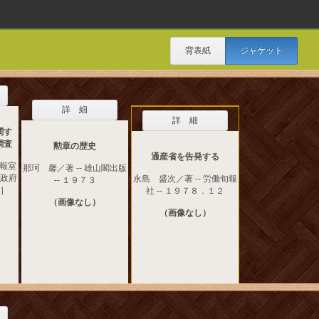
背表紙
ジャケット
詳 細
詳 細
関す
調査
勲章の歴史
通産省を告発する
報室
那珂 馨／著 -- 雄山閣出版
房政府
永島 盛次／著 -- 労働旬報
-- １９７３
１］
社 -- １９７８．１２
（画像なし）
（画像なし）