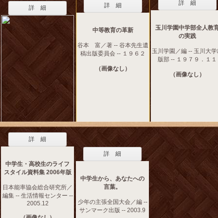
詳 細
詳 細
詳 細
玉川学園中学部全人教
中等教育の革新
の実践
谷本 富／著 -- 谷本先生遺
玉川学園／編 -- 玉川大
稿出版委員会 -- １９６２
版部 -- １９７９．１１
（画像なし）
（画像なし）
詳 細
詳 細
中学生・高校生のライフ
スタイル資料集 2006年版
中学生から、あなたへの
言葉。
日本能率協会総合研究所／
編集 -- 生活情報センター --
少年の主張全国大会／編 --
2005.12
サンマーク出版 -- 2003.9
（画像なし）