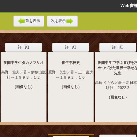
Web
前を表示
次を表示
詳 細
詳 細
詳 細
夜間中学生タカノマサオ
青年学校史
夜間中学で学ぶ喜びを
めつづけた世界一幸せ
高野 雅夫／著 -- 解放出版
鷹野 良宏／著 -- 三一書房
先生
社 -- １９９３．１２
-- １９９２．１０
高橋 うらら／著 -- 新日
（画像なし）
（画像なし）
版社 -- 2022.2
（画像なし）