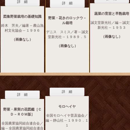
詳 細
詳 細
蔬菜の育苗と早熟栽培
図集野菜栽培の基礎知識
野菜・花きのロックウ－
誠文堂新光社／編 -- 誠
ル栽培
鈴木 芳夫／編著 -- 農山漁
新光社 -- １９５３
村文化協会 -- １９９６
デニス スミス／著 -- 誠文
（画像なし）
堂新光社 -- １９８９．５
（画像なし）
（画像なし）
詳 細
詳 細
モロヘイヤ
野菜・果実の花図鑑［Ｃ
Ｄ－ＲＯＭ版］
全国モロヘイヤ普及協会／
編 -- 静山社 -- １９９０．１
全国農業協同組合連合会／
１
編 -- 全国農業協同組合連合