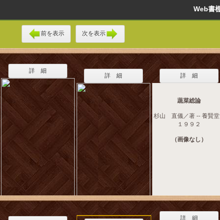
Web
前を表示
次を表示
詳 細
詳 細
詳 細
蔬菜総論
杉山 直儀／著 -- 養賢堂 
１９９２
（画像なし）
詳 細