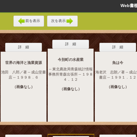
Web
前を表示
次を表示
詳 細
詳 細
詳 細
今別町の水産業
世界の海洋と漁業資源
魚は今
-- 東北農政局青森統計情報
池田 八郎／著 -- 成山堂書
海老沢 志朗／著 -- 成
事務所青森出張所 -- １９８
店 -- １９９８．６
書店 -- １９９１．１２
４．１２
（画像なし）
（画像なし）
（画像なし）