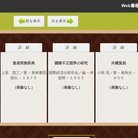
Web
前を表示
次を表示
詳 細
詳 細
詳 細
貿易実務辞典
國際不正競爭の研究
外國貿易
上坂 酉三／著 -- 青林書院
国際経済法研究会／編 -- 有
小島 清／著 -- 春秋社 -- 
新社 -- １９７５
斐閣 -- １９５５
９５０
（画像なし）
（画像なし）
（画像なし）