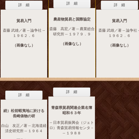
詳 細
詳 細
詳 細
農産物貿易と国際協定
貿易入門
貿易入門
斎藤 高宏／著 -- 農業総合
斎藤 武雄／著 -- 論争社 --
斎藤 武雄／著 -- 論争社 -
研究所 -- １９７９．９
１９６２．６
１９６２．６
（画像なし）
（画像なし）
（画像なし）
詳 細
詳 細
青森県貿易関連企業名簿
続）松前蝦夷地に於ける
昭和６３年
長崎俵物の研
-- 日本貿易振興会（ジェト
白山 友正／著 -- 北海道経
ロ）青森貿易情報センタ－
済史研究所 -- １９６４
-- １９８８