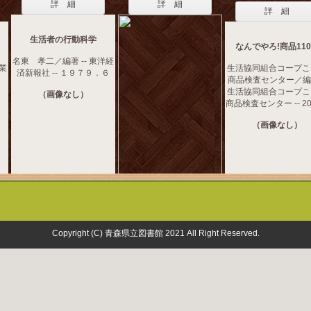
詳 細
詳 細
詳 細
生活者の行動科学
なんでやろ!商品11
名東 孝二／編著 -- 東洋経
産業
生活協同組合コープこ
済新報社 -- １９７９．６
商品検査センター／編集
生活協同組合コープこ
（画像なし）
商品検査センター -- 20
（画像なし）
Copyright (C) 青森県立図書館 2021 All Right Reserved.