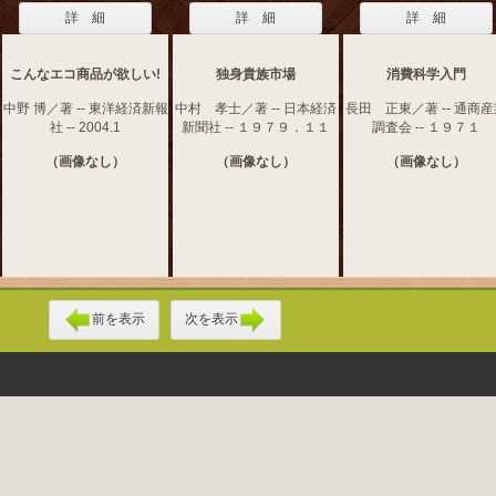
詳 細
詳 細
詳 細
こんなエコ商品が欲しい!
独身貴族市場
消費科学入門
中野 博／著 -- 東洋経済新報
中村 孝士／著 -- 日本経済
長田 正東／著 -- 通商
社 -- 2004.1
新聞社 -- １９７９．１１
調査会 -- １９７１
（画像なし）
（画像なし）
（画像なし）
前を表示
次を表示