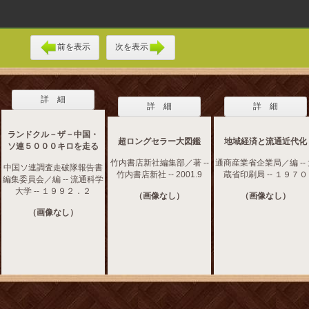
前を表示
次を表示
詳 細
詳 細
詳 細
ランドクル－ザ－中国・
超ロングセラー大図鑑
地域経済と流通近代化
ソ連５０００キロを走る
竹内書店新社編集部／著 --
通商産業省企業局／編 --
中国ソ連調査走破隊報告書
竹内書店新社 -- 2001.9
蔵省印刷局 -- １９７０
編集委員会／編 -- 流通科学
大学 -- １９９２．２
（画像なし）
（画像なし）
（画像なし）