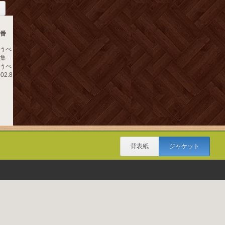
0番
うべ
 --
うべ
02.8
背表紙
ジャケット