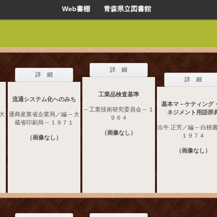
Web書棚 青森県立図書館
詳 細
詳 細
詳 細
工業品検査基準
流通システム化へのみち
基本マ－ケティング
-- 工業技術研究委員会 -- １
ネジメント用語辞
 大
通商産業省企業局／編 -- 大
９６４
蔵省印刷局 -- １９７１
出牛 正芳／編 -- 白桃書
（画像なし）
１９７４
（画像なし）
（画像なし）