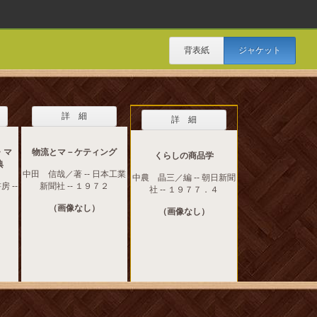
背表紙
ジャケット
詳 細
詳 細
・マ
物流とマ－ケティング
くらしの商品学
典
中田 信哉／著 -- 日本工業
中農 晶三／編 -- 朝日新聞
房 --
新聞社 -- １９７２
社 -- １９７７．４
（画像なし）
（画像なし）