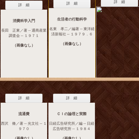
詳 細
詳 細
詳 細
生活者の行動科学
消費科学入門
名東 孝二／編著 -- 東洋経
長田 正東／著 -- 通商産業
済新報社 -- １９７９．６
調査会 -- １９７１
（画像なし）
（画像なし）
詳 細
詳 細
流通費
ＣＩの論理と実際
西沢 脩／著 -- 光文社 -- １
日経広告研究所／編 -- 日経
９７０
広告研究所 -- １９８４
（画像なし）
（画像なし）