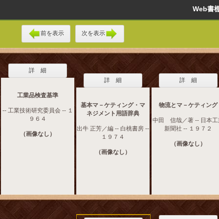
Web
前を表示
次を表示
詳 細
詳 細
詳 細
工業品検査基準
基本マ－ケティング・マ
物流とマ－ケティング
-- 工業技術研究委員会 -- １
ネジメント用語辞典
９６４
中田 信哉／著 -- 日本
出牛 正芳／編 -- 白桃書房 --
新聞社 -- １９７２
（画像なし）
１９７４
（画像なし）
（画像なし）