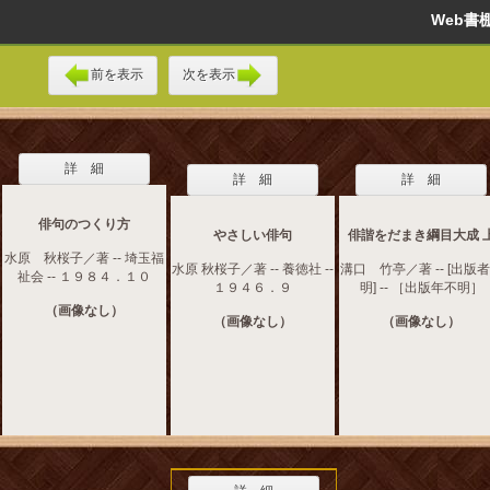
Web
前を表示
次を表示
詳 細
詳 細
詳 細
俳句のつくり方
やさしい俳句
俳諧をだまき綱目大成 
水原 秋桜子／著 -- 埼玉福
水原 秋桜子／著 -- 養徳社 --
溝口 竹亭／著 -- [出版
祉会 -- １９８４．１０
１９４６．９
明] -- ［出版年不明］
（画像なし）
（画像なし）
（画像なし）