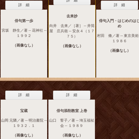
詳 細
詳 細
詳 細
去来抄
俳句第一歩
俳句入門・はじめのは
向井 去来／［著］ -- 井筒
め
宮坂 静生／著 -- 花神社 --
屋 庄兵衛 -- 安永４（１７
１９９２
村田 脩／著 -- 東京美術 
７５）
１９８６
（画像なし）
（画像なし）
（画像なし）
詳 細
詳 細
宝蔵
俳句添削教室 上巻
山岡 元隣／著 -- 明治書院 --
山口 誓子／著 -- 埼玉福祉
１９３２．１
会 -- １９８９
（画像なし）
（画像なし）