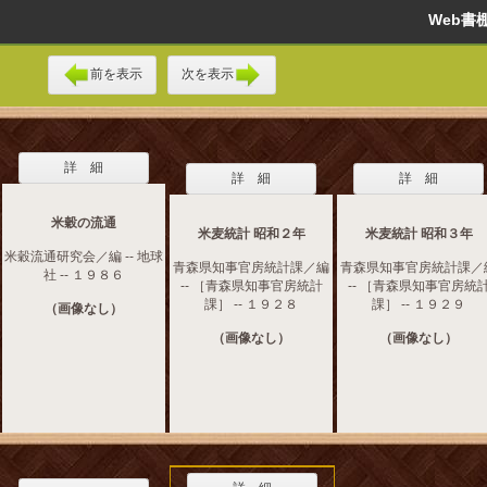
Web
前を表示
次を表示
詳 細
詳 細
詳 細
米穀の流通
米麦統計 昭和２年
米麦統計 昭和３年
米穀流通研究会／編 -- 地球
青森県知事官房統計課／編
青森県知事官房統計課／
社 -- １９８６
-- ［青森県知事官房統計
-- ［青森県知事官房統
課］ -- １９２８
課］ -- １９２９
（画像なし）
（画像なし）
（画像なし）