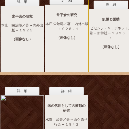
詳 細
詳 細
詳 細
常平倉の研究
常平倉の研究
飢餓と援助
本庄 栄治郎／著 -- 内外出版
本庄 栄治郎／著 -- 内外出
ビセンテ・Ｍ．ボネット
-- １９２５．１
版 -- １９２５
著 -- 新幹社 -- １９９６
（画像なし）
１
（画像なし）
（画像なし）
詳 細
詳 細
米の代用としての麥類の
研究
水野 武夫／著 -- 西ケ原刊
行会 -- １９４２