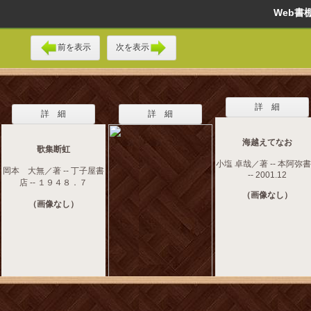
Web
前を表示
次を表示
詳 細
詳 細
詳 細
海越えてなお
歌集断虹
小塩 卓哉／著 -- 本阿弥
岡本 大無／著 -- 丁子屋書
-- 2001.12
店 -- １９４８．７
（画像なし）
（画像なし）