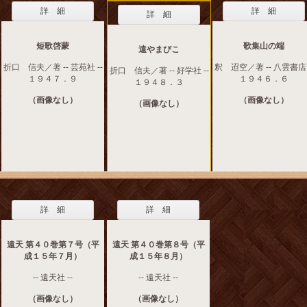
詳 細
詳 細
詳 細
短歌啓蒙
歌集山の端
遠やまびこ
折口 信夫／著 -- 芸苑社 --
釈 迢空／著 -- 八雲書店 
折口 信夫／著 -- 好学社 --
１９４７．９
１９４６．６
１９４８．３
（画像なし）
（画像なし）
（画像なし）
詳 細
詳 細
遠天 第４０巻第７号（平
遠天 第４０巻第８号（平
成１５年７月）
成１５年８月）
-- 遠天社 --
-- 遠天社 --
（画像なし）
（画像なし）