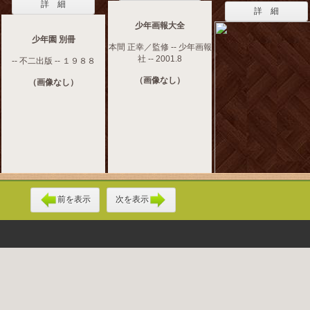
詳 細
詳 細
少年画報大全
少年園 別冊
本間 正幸／監修 -- 少年画報
社 -- 2001.8
-- 不二出版 -- １９８８
（画像なし）
（画像なし）
前を表示
次を表示