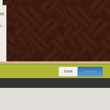
目次
 --
背表紙
ジャケット