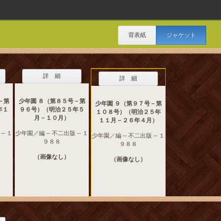
背表紙
ジャケット
詳 細
詳 細
－第
少年園 ８（第８５号－第
少年園 ９（第９７号－第
年１
９６号）（明治２５年５
１０８号）（明治２５年
）
月－１０月）
１１月－２６年４月）
-- １
少年園／編 -- 不二出版 -- １
少年園／編 -- 不二出版 -- １
９８８
９８８
（画像なし）
（画像なし）