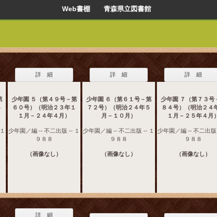
Web書棚 青森県立図書館
詳 細
詳 細
詳 細
第
少年園 ５（第４９号－第
少年園 ６（第６１号－第
少年園 ７（第７３号
５
６０号）（明治２３年１
７２号）（明治２４年５
８４号）（明治２４
１月－２４年４月）
月－１０月）
１月－２５年４月
 １
少年園／編 -- 不二出版 -- １
少年園／編 -- 不二出版 -- １
少年園／編 -- 不二出版 
９８８
９８８
９８８
（画像なし）
（画像なし）
（画像なし）
詳 細