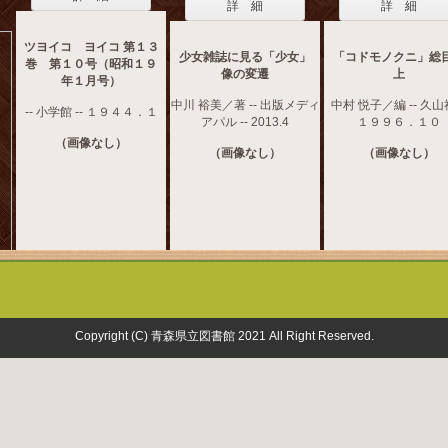
詳 細
詳 細
ツヨイコ ヨイコ 第１３
少女雑誌に見る「少女」
「コドモノクニ」総
巻 第１０号（昭和１９
像の変遷
上
年１月号）
中川 裕美／著 -- 出版メディ
中村 悦子／編 -- 久山社
-- 小学館 -- １９４４．１
アパル -- 2013.4
１９９６．１０
（画像なし）
（画像なし）
（画像なし）
Copyright (C) 青森県立図書館 2021 All Right Reserved.