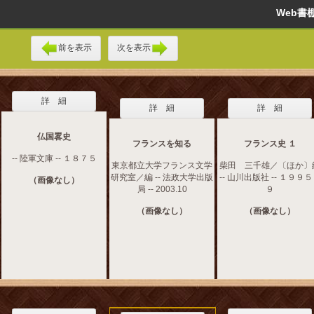
Web
前を表示
次を表示
詳 細
詳 細
詳 細
仏国畧史
フランスを知る
フランス史 １
-- 陸軍文庫 -- １８７５
東京都立大学フランス文学
柴田 三千雄／〔ほか〕
研究室／編 -- 法政大学出版
-- 山川出版社 -- １９９
（画像なし）
局 -- 2003.10
９
（画像なし）
（画像なし）