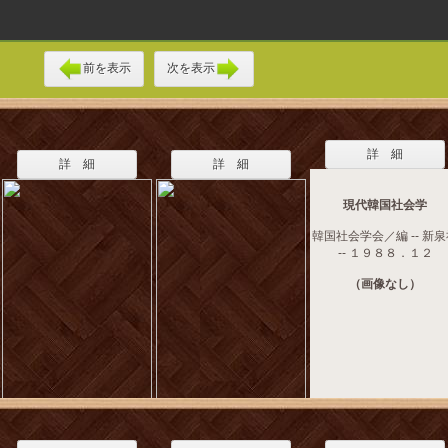
前を表示
次を表示
詳 細
詳 細
詳 細
現代韓国社会学
韓国社会学会／編 -- 新
-- １９８８．１２
（画像なし）