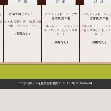
詳 細
詳 細
詳 細
究
社会主義とアノミ－
アルフレッド・シュッツ
アルフレッド・シュ
著作集 第１巻
著作集 第２巻
出版
佐々木 交賢／著 -- 恒星社厚
生閣 -- １９９０．１１
アルフレッド シュッツ／
アルフレット゛ シュ
著 -- マルジュ社 -- １９８
／著 -- マルジュ社 --
（画像なし）
３．７
５．４
（画像なし）
（画像なし）
Copyright (C) 青森県立図書館 2021 All Right Reserved.