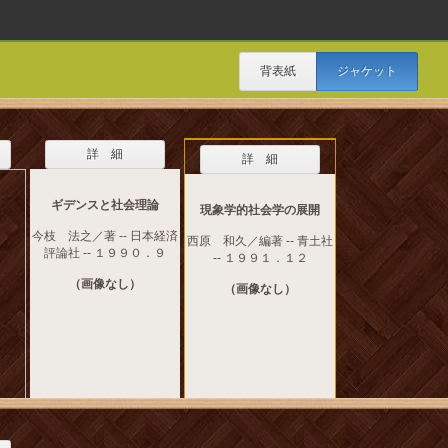
背表紙
ジャケット
詳 細
詳 細
ギデンスと社会理論
現象学的社会学の展開
今枝 法之／著 -- 日本経済
西原 和久／編著 -- 青土社
評論社 -- １９９０．９
-- １９９１．１２
（画像なし）
（画像なし）