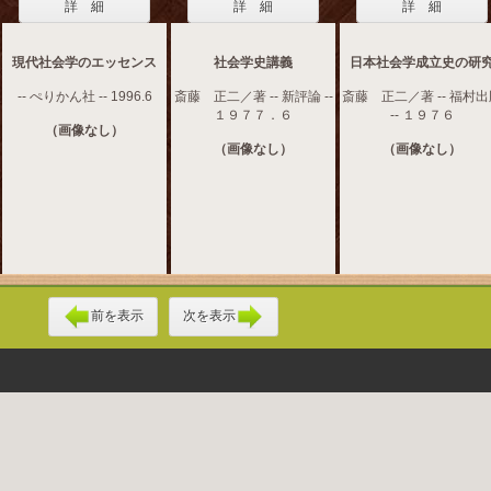
詳 細
詳 細
詳 細
現代社会学のエッセンス
社会学史講義
日本社会学成立史の研
-- ぺりかん社 -- 1996.6
斎藤 正二／著 -- 新評論 --
斎藤 正二／著 -- 福村
１９７７．６
-- １９７６
（画像なし）
（画像なし）
（画像なし）
前を表示
次を表示