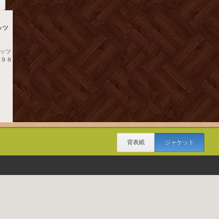
ッツ
ッツ
 １９８
背表紙
ジャケット