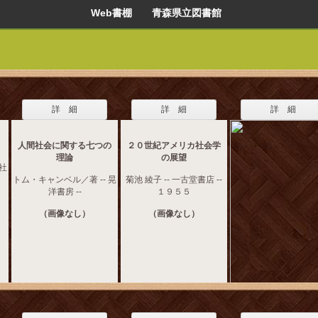
Web書棚 青森県立図書館
詳 細
詳 細
詳 細
人間社会に関する七つの
２０世紀アメリカ社会学
理論
の展望
泉社
トム・キャンベル／著 -- 晃
菊池 綾子 -- 一古堂書店 --
洋書房 --
１９５５
（画像なし）
（画像なし）