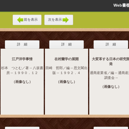
Web
前を表示
次を表示
詳 細
詳 細
詳 細
江戸洋学事情
在村蘭学の展開
大変革する日本の研究
発
杉本 つとむ／著 -- 八坂書
田崎 哲郎／編 -- 思文閣出
房 -- １９９０．１２
版 -- １９９２．４
通商産業省／編 -- 通商
調査会 --
（画像なし）
（画像なし）
（画像なし）