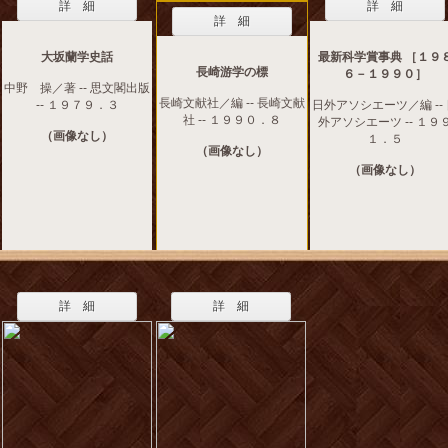
詳 細
詳 細
詳 細
大坂蘭学史話
最新科学賞事典 ［１９
長崎游学の標
６－１９９０］
中野 操／著 -- 思文閣出版
長崎文献社／編 -- 長崎文献
-- １９７９．３
日外アソシエーツ／編 --
社 -- １９９０．８
外アソシエーツ -- １９
（画像なし）
１．５
（画像なし）
（画像なし）
詳 細
詳 細