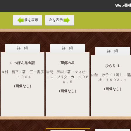
Web
前を表示
次を表示
詳 細
詳 細
詳 細
にっぽん昆虫記
望郷の星
ひらり １
今村 昌平／著 -- 三一書房
岩間 芳樹／著 -- ティビ－
内館 牧子／〔著〕 -- 
-- １９６４
エス・ブリタニカ -- １９８
社 -- １９９３．１
０．５
（画像なし）
（画像なし）
（画像なし）