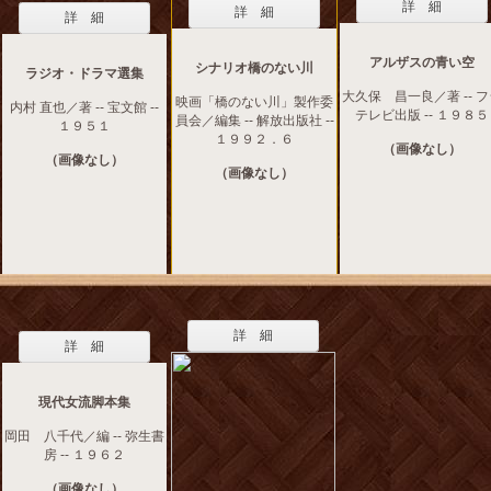
詳 細
詳 細
詳 細
アルザスの青い空
シナリオ橋のない川
ラジオ・ドラマ選集
大久保 昌一良／著 -- 
映画「橋のない川」製作委
内村 直也／著 -- 宝文館 --
テレビ出版 -- １９８５
員会／編集 -- 解放出版社 --
１９５１
１９９２．６
（画像なし）
（画像なし）
（画像なし）
詳 細
詳 細
現代女流脚本集
岡田 八千代／編 -- 弥生書
房 -- １９６２
（画像なし）