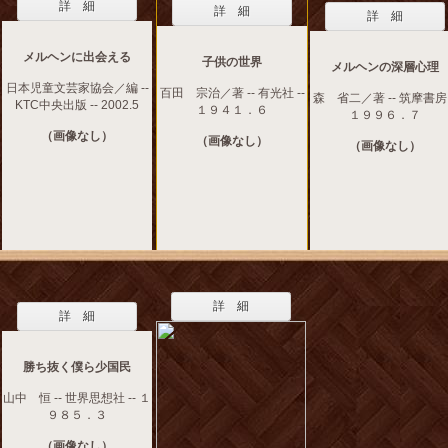
詳 細
詳 細
詳 細
メルヘンに出会える
子供の世界
メルヘンの深層心理
日本児童文芸家協会／編 --
百田 宗治／著 -- 有光社 --
森 省二／著 -- 筑摩書房 
KTC中央出版 -- 2002.5
１９４１．６
１９９６．７
（画像なし）
（画像なし）
（画像なし）
詳 細
詳 細
勝ち抜く僕ら少国民
山中 恒 -- 世界思想社 -- １
９８５．３
（画像なし）