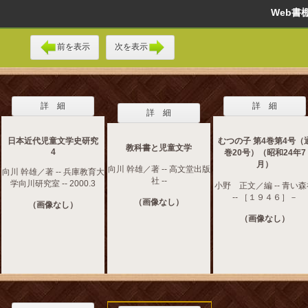
Web
前を表示
次を表示
詳 細
詳 細
詳 細
日本近代児童文学史研究
むつの子 第4巻第4号（
教科書と児童文学
4
巻20号）（昭和24年7
月）
向川 幹雄／著 -- 高文堂出版
向川 幹雄／著 -- 兵庫教育大
社 --
学向川研究室 -- 2000.3
小野 正文／編 -- 青い
-- ［１９４６］－
（画像なし）
（画像なし）
（画像なし）