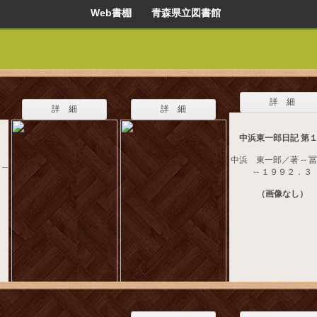
Web書棚 青森県立図書館
詳 細
詳 細
詳 細
中浜東一郎日記 第
中浜 東一郎／著 -- 
--
-- １９９２．３
（画像なし）