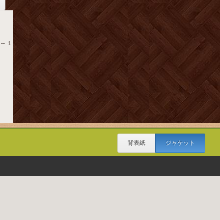
-- １
背表紙
ジャケット