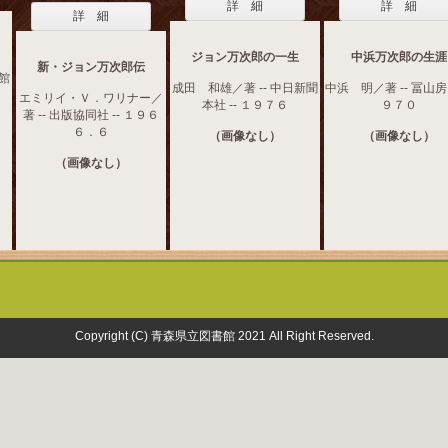
詳 細
詳 細
詳 細
ジョン万次郎の一生
中浜万次郎の生涯
新・ジョン万次郎伝
学館
成田 和雄／著 -- 中日新聞
中浜 明／著 -- 冨山房 
エミリイ・Ｖ．ワリナー／
本社 -- １９７６
９７０
著 -- 出版協同社 -- １９６
６．６
（画像なし）
（画像なし）
（画像なし）
Copyright (C) 青森県立図書館 2021 All Right Reserved.