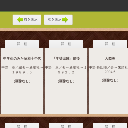
前を表示
次を表示
詳 細
詳 細
詳 細
中学生のみた昭和十年代
「学徒出陣」前後
入図美
中野 卓／編著 -- 新曜社 --
中野 卓／著 -- 新曜社 -- １
中野 長四郎／著 -- 朱鳥社 
2004.5
１９８９．５
９９２．２
（画像なし）
（画像なし）
（画像なし）
詳 細
詳 細
詳 細