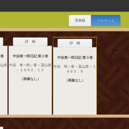
背表紙
ジャケット
詳 細
詳 細
１巻
中浜東一郎日記 第２巻
中浜東一郎日記 第３巻
冨山房
中浜 東一郎／著 -- 冨山房
中浜 明／著 -- 冨山房 -- １
-- １９９２．１２
９９３．６
（画像なし）
（画像なし）