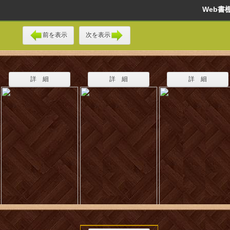
Web
前を表示
次を表示
詳 細
詳 細
詳 細