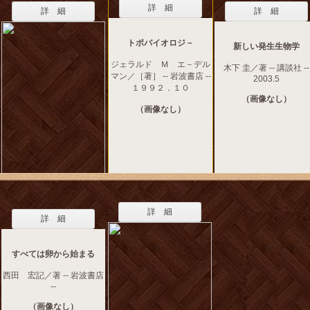
詳 細
詳 細
詳 細
トポバイオロジ－
新しい発生生物学
ジェラルド Ｍ エ－デル
木下 圭／著 -- 講談社 --
マン／［著］ -- 岩波書店 --
2003.5
１９９２．１０
（画像なし）
（画像なし）
詳 細
詳 細
すべては卵から始まる
西田 宏記／著 -- 岩波書店
--
（画像なし）