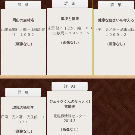
詳 細
詳 細
詳 細
環境と健康
岡山の森林浴
健康な住まいを考える
志賀 健／［ほか］編 -- ＨＢ
山陽新聞社／編 -- 山陽新聞
下平 勇／著 -- 武田出版 
Ｊ出版局 -- １９９３．２
社 -- １９９２
１９９９．２
（画像なし）
（画像なし）
（画像なし）
詳 細
詳 細
ジェイクくんのなっとく!
電磁波
環境の衛生学
-- 電磁界情報センター --
庄司 光／著 -- 光生館 -- １
2014.3
９７１
（画像なし）
（画像なし）