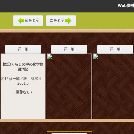
Web
前を表示
次を表示
詳 細
詳 細
詳 細
検証!くらしの中の化学物
質汚染
河野 修一郎／著 -- 講談社 --
2001.6
（画像なし）