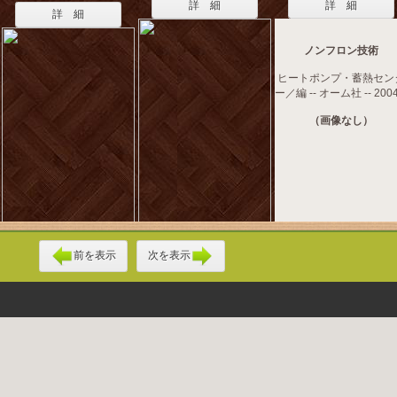
詳 細
詳 細
詳 細
ノンフロン技術
ヒートポンプ・蓄熱セン
ー／編 -- オーム社 -- 2004
（画像なし）
前を表示
次を表示