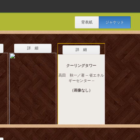
背表紙
ジャケット
詳 細
詳 細
クーリングタワー
高田 秋一／著 -- 省エネル
ギーセンター --
（画像なし）