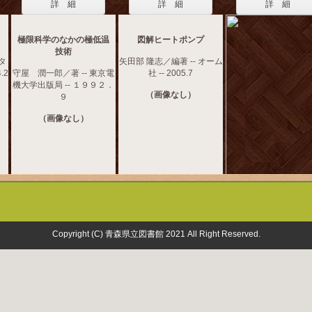
詳 細
詳 細
詳 細
極限科学のなかの極低温
図解ヒートポンプ
技術
タ
矢田部 隆志／編著 -- オーム
.2
守屋 潤一郎／著 -- 東京電
社 -- 2005.7
機大学出版局 -- １９９２．
（画像なし）
９
（画像なし）
Copyright (C) 青森県立図書館 2021 All Right Reserved.