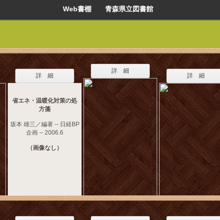
Web書棚 青森県立図書館
詳 細
詳 細
詳 細
省エネ・温暖化対策の処
方箋
坂本 雄三／編著 -- 日経BP
企画 -- 2006.6
（画像なし）