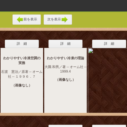
前を表示
次を表示
詳 細
詳 細
詳 細
わかりやすい冷凍空調の
わかりやすい冷凍の理論
実務
大隅 和男／著 -- オーム社 --
1999.4
石渡 憲治／原著 -- オーム
社 -- １９９６．７
（画像なし）
（画像なし）