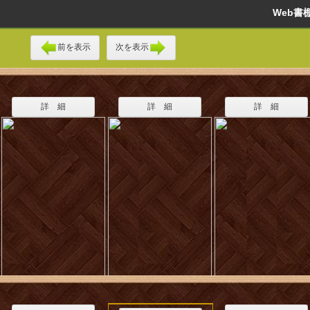
Web
前を表示
次を表示
詳 細
詳 細
詳 細