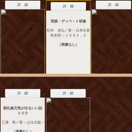
詳 細
詳 細
詳 細
実践・ディベ－ト研修
松本 道弘／著 -- 日本生産
性本部 -- １９９４．２
（画像なし）
詳 細
詳 細
朝礼集元気が出るいい話
１００
三浦 竜／著 -- ぱる出版 --
（画像なし）