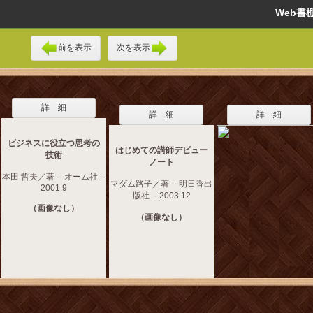
Web
前を表示
次を表示
詳 細
詳 細
詳 細
ビジネスに役立つ思考の
はじめての講師デビュー
技術
ノート
本田 哲夫／著 -- オーム社 --
マダム路子／著 -- 明日香出
2001.9
版社 -- 2003.12
（画像なし）
（画像なし）