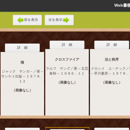
Web
前を表示
次を表示
詳 細
詳 細
詳 細
クロスファイア
法と秩序
猫
ラルフ ヤング／著 -- 文芸
ドロシイ ユ－ナック／
ジャック ヤンガ－／著 --
春秋 -- １９８６．１１
-- 早川書房 -- １９７８
サンケイ出版 -- １９７８．
１２
（画像なし）
（画像なし）
（画像なし）