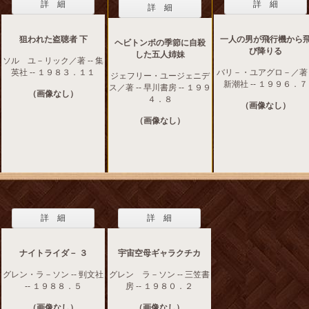
詳 細
詳 細
詳 細
狙われた盗聴者 下
一人の男が飛行機から
ヘビトンボの季節に自殺
び降りる
した五人姉妹
ソル ユ－リック／著 -- 集
英社 -- １９８３．１１
バリ－・ユアグロ－／著 -
ジェフリー・ユージェニデ
新潮社 -- １９９６．７
ス／著 -- 早川書房 -- １９９
（画像なし）
４．８
（画像なし）
（画像なし）
詳 細
詳 細
ナイトライダ－ ３
宇宙空母ギャラクチカ
グレン・ラ－ソン -- 剄文社
グレン ラ－ソン -- 三笠書
-- １９８８．５
房 -- １９８０．２
（画像なし）
（画像なし）