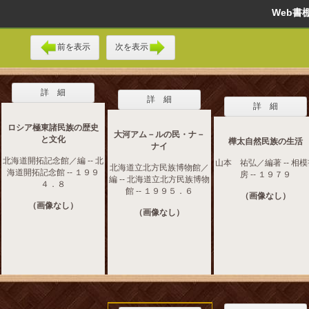
Web
前を表示
次を表示
詳 細
詳 細
詳 細
ロシア極東諸民族の歴史
大河アム－ルの民・ナ－
と文化
樺太自然民族の生活
ナイ
北海道開拓記念館／編 -- 北
山本 祐弘／編著 -- 相
北海道立北方民族博物館／
海道開拓記念館 -- １９９
房 -- １９７９
編 -- 北海道立北方民族博物
４．８
館 -- １９９５．６
（画像なし）
（画像なし）
（画像なし）