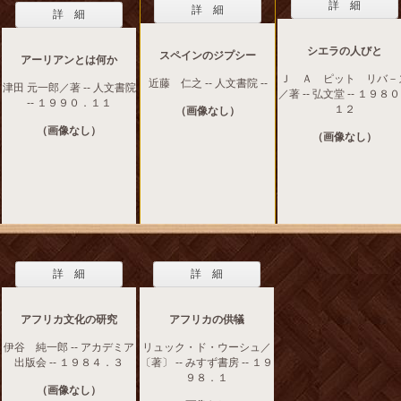
詳 細
詳 細
詳 細
シエラの人びと
スペインのジプシー
アーリアンとは何か
Ｊ Ａ ピット リバ－
近藤 仁之 -- 人文書院 --
津田 元一郎／著 -- 人文書院
／著 -- 弘文堂 -- １９８
-- １９９０．１１
１２
（画像なし）
（画像なし）
（画像なし）
詳 細
詳 細
アフリカ文化の研究
アフリカの供犠
伊谷 純一郎 -- アカデミア
リュック・ド・ウーシュ／
出版会 -- １９８４．３
〔著〕 -- みすず書房 -- １９
９８．１
（画像なし）