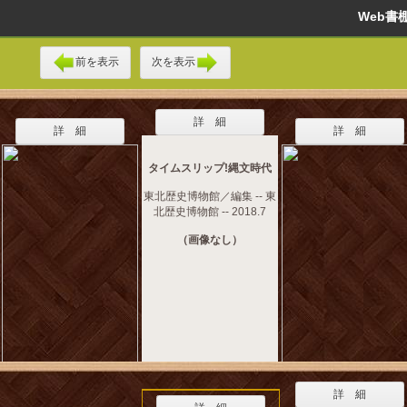
Web
前を表示
次を表示
詳 細
詳 細
詳 細
タイムスリップ!縄文時代
東北歴史博物館／編集 -- 東
北歴史博物館 -- 2018.7
（画像なし）
詳 細