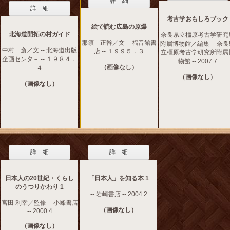
詳 細
詳 細
考古学おもしろブック
絵で読む広島の原爆
北海道開拓の村ガイド
奈良県立橿原考古学研究
那須 正幹／文 -- 福音館書
附属博物館／編集 -- 奈
中村 斎／文 -- 北海道出版
店 -- １９９５．３
立橿原考古学研究所附属
企画センタ－ -- １９８４．
物館 -- 2007.7
（画像なし）
４
（画像なし）
（画像なし）
詳 細
詳 細
日本人の20世紀・くらし
「日本人」を知る本 1
のうつりかわり 1
-- 岩崎書店 -- 2004.2
宮田 利幸／監修 -- 小峰書店
（画像なし）
-- 2000.4
（画像なし）