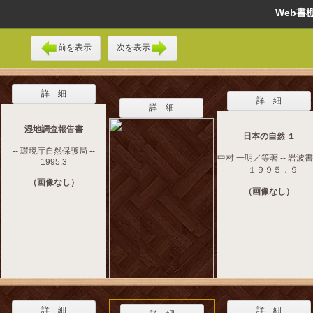
Web
前を表示
次を表示
詳 細
詳 細
詳 細
湿地調査報告書
日本の自然 １
-- 環境庁自然保護局 --
中村 一明／等著 -- 岩波
1995.3
-- １９９５．９
（画像なし）
（画像なし）
詳 細
詳 細