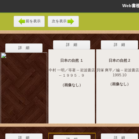
Web
前を表示
次を表示
詳 細
詳 細
詳 細
日本の自然 １
日本の自然 2
中村 一明／等著 -- 岩波書店
貝塚 爽平／編 -- 岩波書店 
1995.10
-- １９９５．９
（画像なし）
（画像なし）
詳 細
詳 細