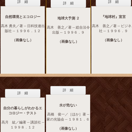
詳 細
詳 細
詳 細
自然環境とエコロジー
『地球村』宣言
地球大予測 ２
高木 勇夫／著 -- 日科技連出
高木 善之／著 -- ビジ
高木 善之／著 -- 総合法令
版社 -- １９９６．１２
社 -- １９９６．９
出版 -- １９９６．９
（画像なし）
（画像なし）
（画像なし）
詳 細
詳 細
水が危ない
自分の暮らしがわかるエ
コロジー・テスト
高橋 俊一／［ほか］著 --
家の光協会 -- １９８１．６
高月 紘／編著 -- 講談社 --
１９９８．１２
（画像なし）