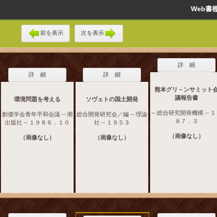
Web
前を表示
次を表示
詳 細
詳 細
詳 細
熊本グリ－ンサミット
議報告書
環境問題を考える
ソヴェトの国土開発
-- 総合研究開発機構 -- 
創価学会青年平和会議 -- 潮
総合開発研究会／編 -- 理論
８７．３
出版社 -- １９８６．１０
社 -- １９５３
（画像なし）
（画像なし）
（画像なし）