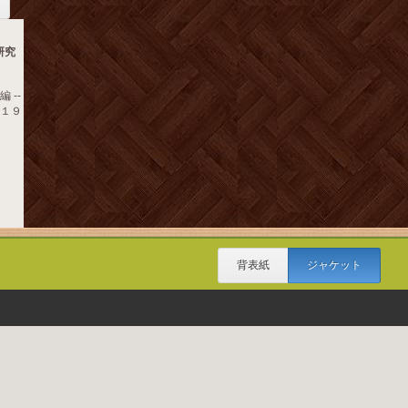
研究
 --
 １９
背表紙
ジャケット