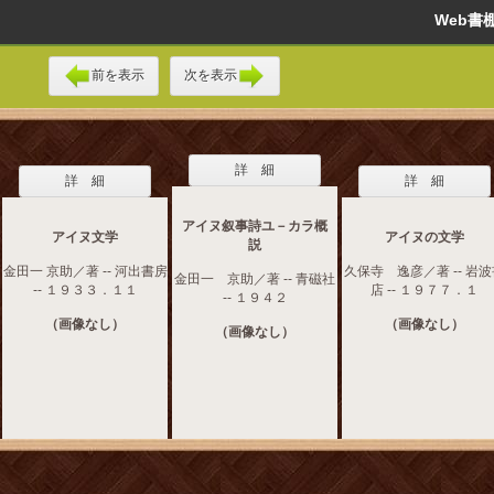
Web
前を表示
次を表示
詳 細
詳 細
詳 細
アイヌ叙事詩ユ－カラ概
アイヌ文学
アイヌの文学
説
金田一 京助／著 -- 河出書房
久保寺 逸彦／著 -- 岩
金田一 京助／著 -- 青磁社
-- １９３３．１１
店 -- １９７７．１
-- １９４２
（画像なし）
（画像なし）
（画像なし）