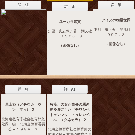
詳 細
詳 細
詳 細
アイヌの物語世界
ユーカラ鑑賞
中川 裕／著 -- 平凡社 --
知里 真志保／著 -- 潮文社
９９７．３
-- １９６８．９
（画像なし）
（画像なし）
詳 細
詳 細
星上姫（ノチウカ ウ
急流川の女が自分の憑き
ン マッ） ２
神を鹿にした（チワシペ
トゥンマッ トゥレンペ
北海道教育庁社会教育部文
ヘ ユクネカラ） ２
化課／編 -- 北海道教育委員
会 -- １９８８．３
北海道教育庁社会教育部文
化課／編 -- 北海道教育委員