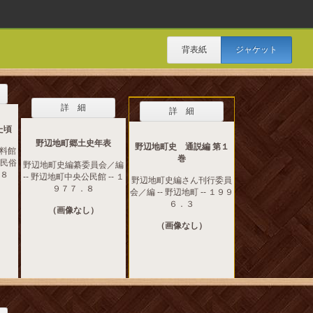
背表紙
ジャケット
詳 細
詳 細
た頃
野辺地町郷土史年表
野辺地町史 通説編 第１
料館
巻
史民俗
野辺地町史編纂委員会／編
．８
-- 野辺地町中央公民館 -- １
野辺地町史編さん刊行委員
９７７．８
会／編 -- 野辺地町 -- １９９
６．３
（画像なし）
（画像なし）