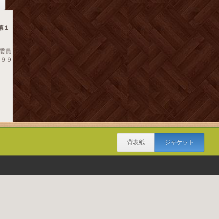
第１
委員
 １９９
背表紙
ジャケット