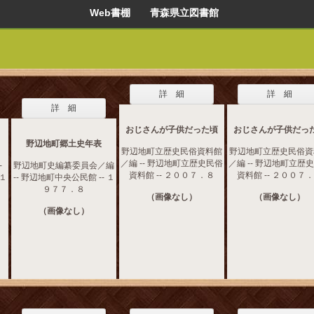
Web書棚 青森県立図書館
詳 細
詳 細
詳 細
おじさんが子供だった頃
おじさんが子供だっ
野辺地町郷土史年表
野辺地町立歴史民俗資料館
野辺地町立歴史民俗資
／編 -- 野辺地町立歴史民俗
／編 -- 野辺地町立歴
-
野辺地町史編纂委員会／編
資料館 -- ２００７．８
資料館 -- ２００７
 １
-- 野辺地町中央公民館 -- １
９７７．８
（画像なし）
（画像なし）
（画像なし）