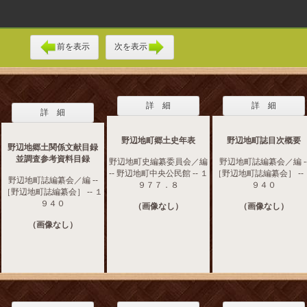
前を表示
次を表示
詳 細
詳 細
詳 細
野辺地町郷土史年表
野辺地町誌目次概要
野辺地郷土関係文献目録
並調査参考資料目録
野辺地町史編纂委員会／編
野辺地町誌編纂会／編 -
-- 野辺地町中央公民館 -- １
［野辺地町誌編纂会］ --
野辺地町誌編纂会／編 --
９７７．８
９４０
［野辺地町誌編纂会］ -- １
９４０
（画像なし）
（画像なし）
（画像なし）