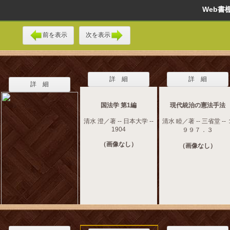
Web
前を表示
次を表示
詳 細
詳 細
詳 細
国法学 第1編
現代統治の憲法手法
清水 澄／著 -- 日本大学 --
清水 睦／著 -- 三省堂 -- 
1904
９９７．３
（画像なし）
（画像なし）