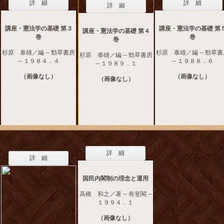
詳 細
詳 細
詳 細
講座・憲法学の基礎 第３
講座・憲法学の基礎 第
講座・憲法学の基礎 第４
巻
巻
巻
杉原 泰雄／編 -- 勁草書房
杉原 泰雄／編 -- 勁草
杉原 泰雄／編 -- 勁草書房
-- １９８４．４
-- １９８８．６
-- １９８９．１
（画像なし）
（画像なし）
（画像なし）
詳 細
詳 細
国民内閣制の理念と運用
高橋 和之／著 -- 有斐閣 --
１９９４．１
（画像なし）