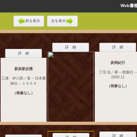
Web
前を表示
次を表示
詳 細
詳 細
詳 細
炭焼紀行
薪炭家必携
三宅 岳／著 -- 創森社 --
2000.11
三浦 伊八郎／著 -- 日本農
林社 -- １９５４
（画像なし）
（画像なし）
詳 細