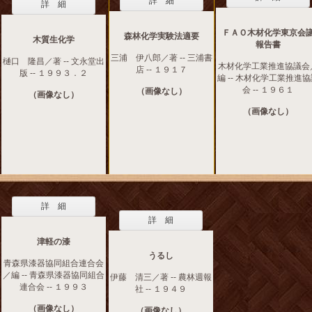
詳 細
詳 細
ＦＡＯ木材化学東京会
森林化学実験法適要
木質生化学
報告書
三浦 伊八郎／著 -- 三浦書
樋口 隆昌／著 -- 文永堂出
木材化学工業推進協議会
店 -- １９１７
版 -- １９９３．２
編 -- 木材化学工業推進
会 -- １９６１
（画像なし）
（画像なし）
（画像なし）
詳 細
詳 細
津軽の漆
うるし
青森県漆器協同組合連合会
／編 -- 青森県漆器協同組合
伊藤 清三／著 -- 農林週報
連合会 -- １９９３
社 -- １９４９
（画像なし）
（画像なし）