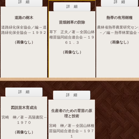
詳 細
詳 細
詳 細
道路の樹木
熱帯の有用樹種
苗畑雑草の防除
道路緑化保全協会／編 -- 道
農林省熱帯農業研究セン
草下 正夫／著 -- 全国山林
路緑化保全協会 -- １９９２
－／編 -- 熱帯林業協会 -
種苗協同組合連合会 -- １９
（画像なし）
（画像なし）
６１．３
（画像なし）
詳 細
詳 細
図説苗木育成法
生産者のための育苗の原
理と技術
宮崎 榊／著 -- 高陽書院 --
１９７０
宮崎 榊／著 -- 全国山林種
苗協同組合連合会 -- １９７
（画像なし）
１