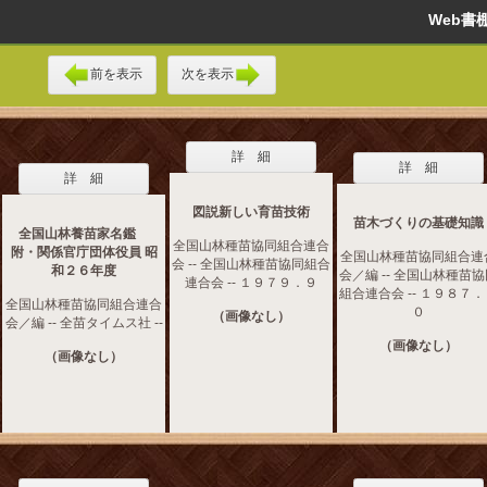
Web
前を表示
次を表示
詳 細
詳 細
詳 細
図説新しい育苗技術
苗木づくりの基礎知識
全国山林養苗家名鑑
全国山林種苗協同組合連合
附・関係官庁団体役員 昭
全国山林種苗協同組合連
会 -- 全国山林種苗協同組合
和２６年度
会／編 -- 全国山林種苗
連合会 -- １９７９．９
組合連合会 -- １９８７
全国山林種苗協同組合連合
０
（画像なし）
会／編 -- 全苗タイムス社 --
（画像なし）
（画像なし）