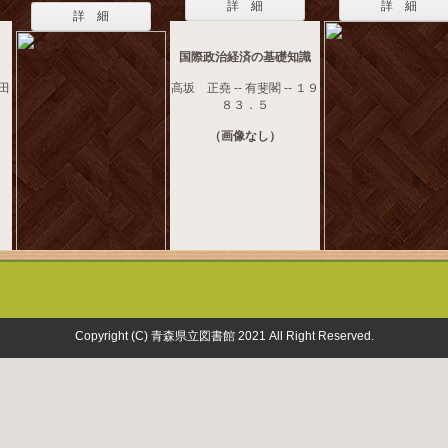
詳 細
詳 細
詳 細
国際政治経済の基礎知識
稲田
高坂 正堯 -- 有斐閣 -- １９
８３．５
（画像なし）
Copyright (C) 青森県立図書館 2021 All Right Reserved.