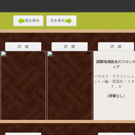
前を表示
次を表示
詳 細
詳 細
詳 細
国際地域統合のフロン
ィア
ハラルド・クラインシュ
ット／編 -- 彩流社 -- １
７．３
（画像なし）