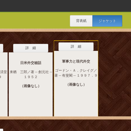
背表紙
ジャケット
詳 細
詳 細
軍事力と現代外交
日米外交秘話
ゴードン・Ａ．クレイグ／
広済堂
来栖 三郎／著 -- 創元社 --
著 -- 有斐閣 -- １９９７．９
９
１９５２
（画像なし）
（画像なし）