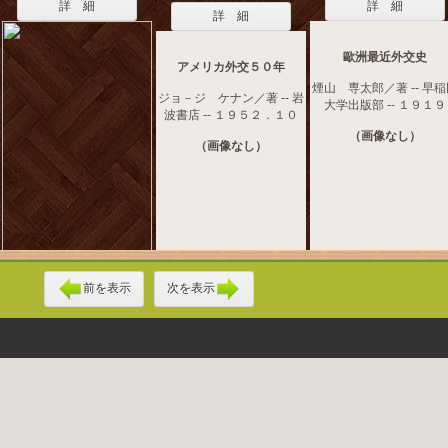
詳 細
詳 細
詳 細
歐洲最近外交史
アメリカ外交５０年
煙山 専太郎／著 -- 早
ジョ－ジ ケナン／著 -- 岩
大学出版部 -- １９１９
波書店 -- １９５２．１０
（画像なし）
（画像なし）
前を表示
次を表示