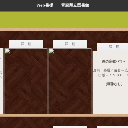
Web書棚 青森県立図書館
詳 細
詳 細
詳 細
テ
悪の宗教パワ－
倉前 盛通／編著 -- 
ミ
出版 -- １９８６．
９９
（画像なし）