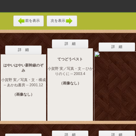
前を表示
次を表示
詳 細
詳 細
詳 細
てつどうベスト
はやいはやい新幹線のぞ
小賀野 実／写真・文 -- ひか
み
りのくに -- 2003.4
小賀野 実／写真・文・構成
（画像なし）
-- あかね書房 -- 2001.12
（画像なし）
詳 細
詳 細