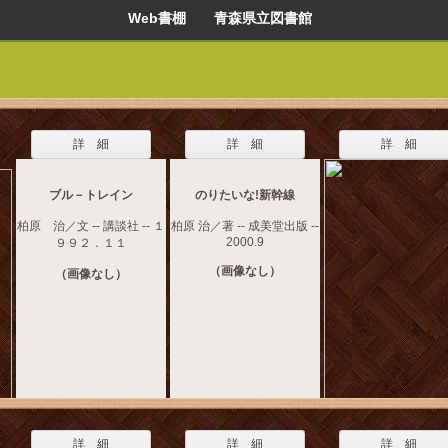
Web書棚 青森県立図書館
詳 細
詳 細
詳 細
ブル－トレイン
のりたいな!新幹線
柏原 治／文 -- 講談社 -- １
柏原 治／著 -- 成美堂出版 --
2000.9
９９２．１１
（画像なし）
（画像なし）
詳 細
詳 細
詳 細