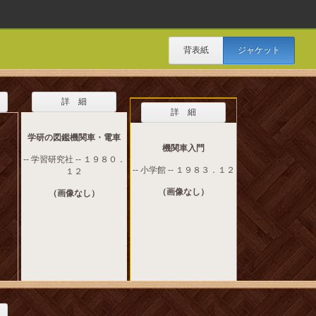
背表紙
ジャケット
詳 細
詳 細
学研の図鑑機関車・電車
機関車入門
-- 学習研究社 -- １９８０．
-- 小学館 -- １９８３．１２
１２
（画像なし）
（画像なし）