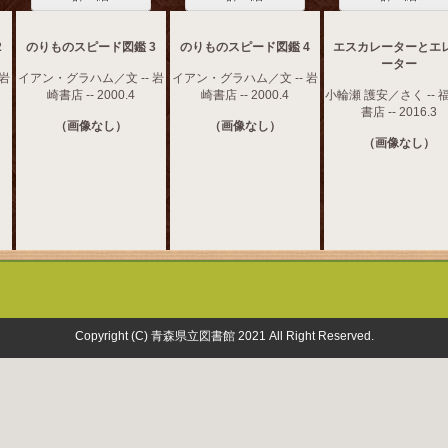
2
のりものスピード図鑑 3
のりものスピード図鑑 4
エスカレーターとエ
ーター
 岩
イアン・グラハム／文 -- 岩
イアン・グラハム／文 -- 岩
崎書店 -- 2000.4
崎書店 -- 2000.4
小輪瀬 護安／さく -- 
書店 -- 2016.3
（画像なし）
（画像なし）
（画像なし）
Copyright (C) 青森県立図書館 2021 All Right Reserved.