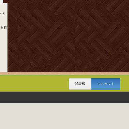
レベ
福音館
背表紙
ジャケット