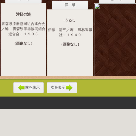
詳 細
津軽の漆
うるし
青森県漆器協同組合連合会
／編 -- 青森県漆器協同組合
伊藤 清三／著 -- 農林週報
連合会 -- １９９３
社 -- １９４９
（画像なし）
（画像なし）
前を表示
次を表示