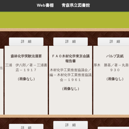
Web書棚 青森県立図書館
詳 細
詳 細
詳 細
森林化学実験法適要
ＦＡＯ木材化学東京会議
パルプ及紙
報告書
三浦 伊八郎／著 -- 三浦書
厚木 勝基／著 -- 丸善 
堂出
店 -- １９１７
木材化学工業推進協議会／
９３０
編 -- 木材化学工業推進協議
（画像なし）
（画像なし）
会 -- １９６１
（画像なし）
詳 細
詳 細