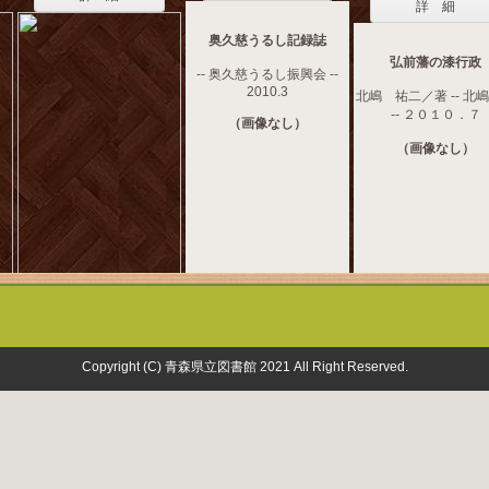
詳 細
奥久慈うるし記録誌
弘前藩の漆行政
-- 奥久慈うるし振興会 --
2010.3
北嶋 祐二／著 -- 北
-- ２０１０．７
（画像なし）
（画像なし）
Copyright (C) 青森県立図書館 2021 All Right Reserved.