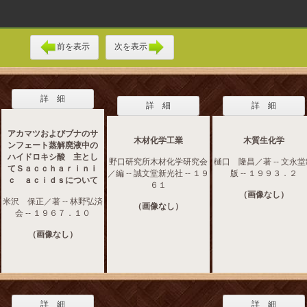
前を表示
次を表示
詳 細
詳 細
詳 細
アカマツおよびブナのサ
木材化学工業
木質生化学
ンフェート蒸解廃液中の
ハイドロキシ酸 主とし
野口研究所木材化学研究会
樋口 隆昌／著 -- 文永
てＳａｃｃｈａｒｉｎｉ
／編 -- 誠文堂新光社 -- １９
版 -- １９９３．２
ｃ ａｃｉｄｓについて
６１
（画像なし）
米沢 保正／著 -- 林野弘済
（画像なし）
会 -- １９６７．１０
（画像なし）
詳 細
詳 細