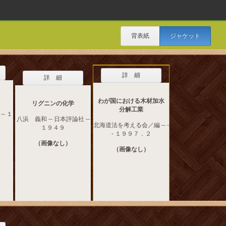
背表紙
ジャケット
詳 細
詳 細
わが国における木材加水
リグニンの化学
分解工業
-- １
八浜 義和 -- 日本評論社 --
北海道法を考える会／編 -- -
１９４９
- １９９７．２
（画像なし）
（画像なし）