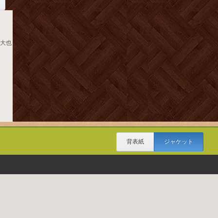
嶋大也
背表紙
ジャケット