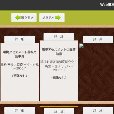
Web
前を表示
次を表示
詳 細
詳 細
詳 細
環境アセスメントの最新
環境アセスメント基本用
知識
語事典
環境影響評価制度研究会／
原科 幸彦／監修 -- オーム社
編集 -- ぎょうせい --
-- 2000.7
2006.10
（画像なし）
（画像なし）
詳 細
詳 細
詳 細