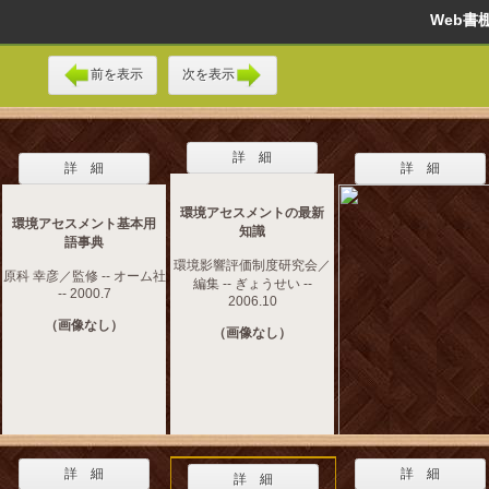
Web
前を表示
次を表示
詳 細
詳 細
詳 細
環境アセスメントの最新
環境アセスメント基本用
知識
語事典
環境影響評価制度研究会／
原科 幸彦／監修 -- オーム社
編集 -- ぎょうせい --
-- 2000.7
2006.10
（画像なし）
（画像なし）
詳 細
詳 細
詳 細