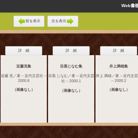
Web
前を表示
次を表示
詳 細
詳 細
詳 細
近藤克集
目黒じなむ集
井上満雄集
近藤 克／著 -- 近代文芸社 --
目黒 じなむ／著 -- 近代文芸
井上 満雄／著 -- 近代文
2000.6
-- 2000.2
社 -- 2000.1
（画像なし）
（画像なし）
（画像なし）