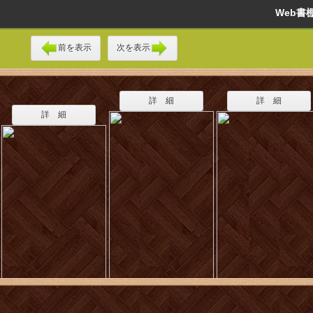
Web
前を表示
次を表示
詳 細
詳 細
詳 細