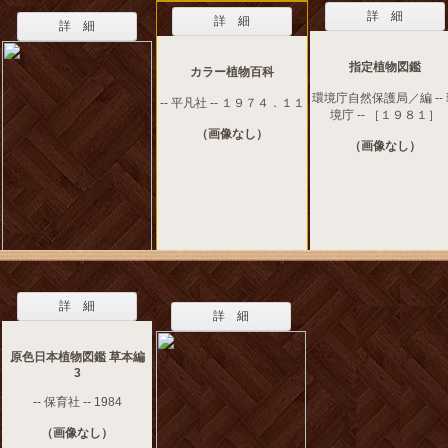
詳 細
詳 細
詳 細
指定植物図鑑
カラー植物百科
環境庁自然保護局／編 --
-- 平凡社 -- １９７４．１１
境庁 -- ［１９８１］
（画像なし）
（画像なし）
詳 細
詳 細
原色日本植物図鑑 草本編
3
-- 保育社 -- 1984
（画像なし）