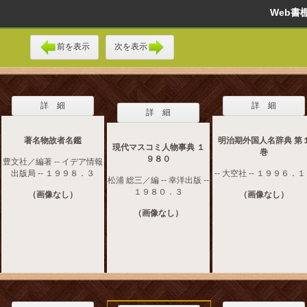
Web
前を表示
次を表示
詳 細
詳 細
詳 細
著名物故者名鑑
明治期外国人名辞典 第
現代マスコミ人物事典 １
巻
９８０
豊文社／編著 -- イデア情報
出版局 -- １９９８．３
-- 大空社 -- １９９６．
松浦 総三／編 -- 幸洋出版 --
１９８０．３
（画像なし）
（画像なし）
（画像なし）