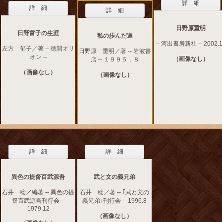
詳 細
詳 細
詳 細
日野原重明
日野富子の生涯
私の歩んだ道
-- 河出書房新社 -- 2002.
左方 郁子／著 -- 徳間オリ
日野原 重明／著 -- 岩波書
オン --
（画像なし）
店 -- １９９５．８
（画像なし）
（画像なし）
詳 細
詳 細
異色の提督百武源吾
武と文の義兄弟
石井 稔／編著 -- 異色の提
石井 稔／著 -- ｢武と文の
督百武源吾刊行会 --
義兄弟｣刊行会 -- 1996.8
1979.12
（画像なし）