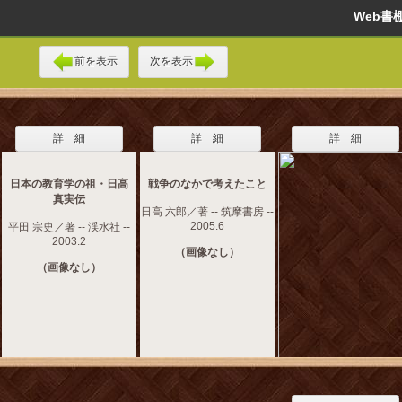
Web
前を表示
次を表示
詳 細
詳 細
詳 細
日本の教育学の祖・日高
戦争のなかで考えたこと
真実伝
日高 六郎／著 -- 筑摩書房 --
2005.6
平田 宗史／著 -- 渓水社 --
2003.2
（画像なし）
（画像なし）