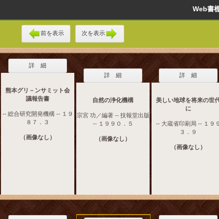
Web
前を表示
次を表示
詳 細
詳 細
詳 細
熊本グリ－ンサミット会
議報告書
自然の浄化機構
美しい地球を将来の世
に
-- 総合研究開発機構 -- １９
宗宮 功／編著 -- 技報堂出版
８７．３
-- １９９０．５
-- 大蔵省印刷局 -- １９
３．９
（画像なし）
（画像なし）
（画像なし）