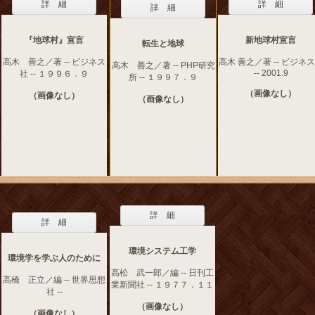
詳 細
詳 細
詳 細
『地球村』宣言
新地球村宣言
転生と地球
高木 善之／著 -- ビジネス
高木 善之／著 -- ビジネ
高木 善之／著 -- PHP研究
-- 2001.9
社 -- １９９６．９
所 -- １９９７．９
（画像なし）
（画像なし）
（画像なし）
詳 細
詳 細
環境システム工学
環境学を学ぶ人のために
高松 武一郎／編 -- 日刊工
高橋 正立／編 -- 世界思想
業新聞社 -- １９７７．１１
社 --
（画像なし）
（画像なし）