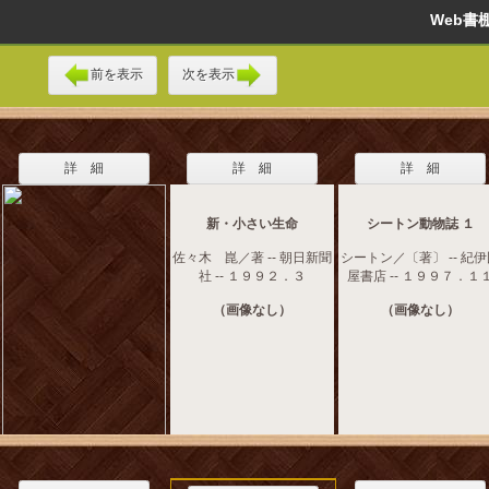
Web
前を表示
次を表示
詳 細
詳 細
詳 細
新・小さい生命
シートン動物誌 １
佐々木 崑／著 -- 朝日新聞
シートン／〔著〕 -- 紀
社 -- １９９２．３
屋書店 -- １９９７．１
（画像なし）
（画像なし）