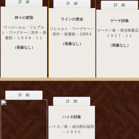
詳 細
詳 細
詳 細
神々の黄昏
ラインの黄金
ゲーテ詩集
ヴィルヘルム・リヒアル
リヒャルト・ワーグナー／
ゲーテ／著 -- 厚生閣書店 
ト・ヴァグナー／原作 -- 新
原作 -- 新書館 -- 1999.4
１９２７．１１
書館 -- １９９８．１１
（画像なし）
（画像なし）
（画像なし）
詳 細
詳 細
ハイネ詩集
ハイネ／著 -- 成光館出版部
-- １９３０