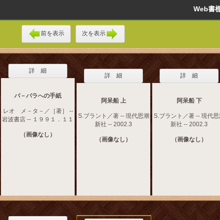
Web
前を表示
次を表示
詳 細
詳 細
詳 細
バ－バラへの手紙
阿呆船 上
阿呆船 下
レオ メ－タ－／［著］ --
S.ブラント／著 -- 現代思潮
S.ブラント／著 -- 現代
岩波書店 -- １９９１．１１
新社 -- 2002.3
新社 -- 2002.3
（画像なし）
（画像なし）
（画像なし）